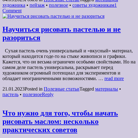
художника
•
пейзаж
•
полезное
•
советы художникам
1
Comment
Научиться рисовать пастелью и не
разориться
Сухая пастель очень универсальный и «вкусный» материал,
который находится годе-то на стыке живописи и графики.
Кажется, что он весьма ограничен особыми свойствами. Но на
самом деле пастель универсальна, раскрывает перед
художником огромный потенциал для экспериментов и
обладает неограниченными возможностями. …
read more
21.01.2023
Posted in
Полезные статьи
Tagged
материалы
•
пастель
•
полезное
Reply
Что нужно для того, чтобы начать
рисовать маслом: несколько
практических советов