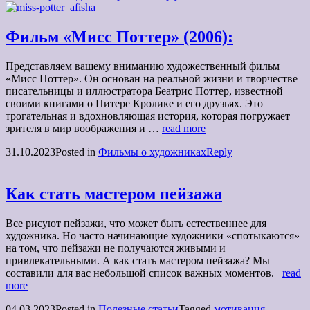
Фильм «Мисс Поттер» (2006):
Представляем вашему вниманию художественный фильм
«Мисс Поттер». Он основан на реальной жизни и творчестве
писательницы и иллюстратора Беатрис Поттер, известной
своими книгами о Питере Кролике и его друзьях. Это
трогательная и вдохновляющая история, которая погружает
зрителя в мир воображения и …
read more
31.10.2023
Posted in
Фильмы о художниках
Reply
Как стать мастером пейзажа
Все рисуют пейзажи, что может быть естественнее для
художника. Но часто начинающие художники «спотыкаются»
на том, что пейзажи не получаются живыми и
привлекательными. А как стать мастером пейзажа? Мы
составили для вас небольшой список важных моментов.
read
more
04.03.2023
Posted in
Полезные статьи
Tagged
мотивация