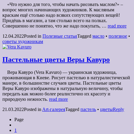
«Что нужно для того, чтобы начать рисовать маслом?» –
вопрос многих начинающих художников. К масляным
краскам ещё столько надо всяких сопутствующих вещей!
Придёшь в магазин, а там столько всего на полках.
Совершенно не понятно, что же надо покупать, …
read more
12.04.2022
Posted in
Полезные статьи
Tagged
масло
•
полезное
•
советы художникам
Пастельные цветы Веры Кавуро
Вера Кавуро (Vera Kavuro) — украинская художница,
проживающая в Киеве. Рисует пастелью в натуралистической
манере, в большинстве случаев цветы. Пастельные цветы
Веры Кавуро изображены в натуральную величину, чтобы
передать как можно более реалистично их красоту и
природную нежность.
read more
21.03.2022
Posted in
Art-галерея
Tagged
пастель
•
цветы
Reply
Page
1