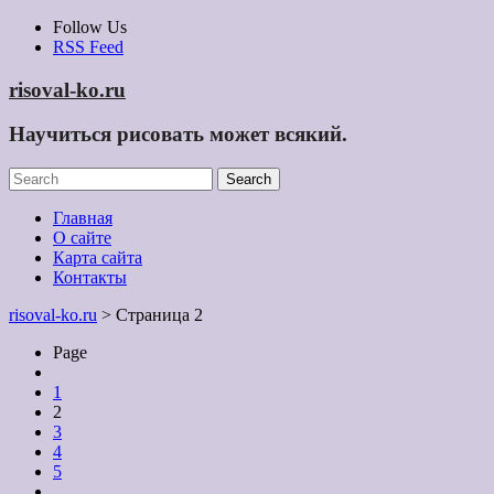
Skip
Follow Us
to
RSS Feed
content
risoval-ko.ru
Научиться рисовать может всякий.
Главная
О сайте
Карта сайта
Контакты
risoval-ko.ru
> Страница 2
Page
1
2
3
4
5
…