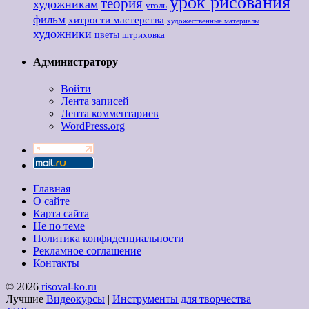
урок рисования
теория
художникам
уголь
фильм
хитрости мастерства
художественные материалы
художники
цветы
штриховка
Администратору
Войти
Лента записей
Лента комментариев
WordPress.org
Главная
О сайте
Карта сайта
Не по теме
Политика конфиденциальности
Рекламное соглашение
Контакты
© 2026
risoval-ko.ru
Лучшие
Видеокурсы
|
Инструменты для творчества