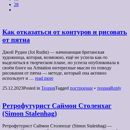
28
Как отказаться от контуров и рисовать
от пятна
Джой Рудин (Joi Rudin) — начинающая британская
художница, которая, возможно, ещё не успела как-то
выделиться в творческом плане, но успела опубликовала в
своём блоге на Artstation интересные мысли по поводу
рисования от пятна — методе, который она активно
использует и …
read more
25.12.2023
Posted in
Теория
Tagged
построение
•
теория
Reply
Ретрофутурист Саймон Столенхаг
(Simon Stalenhag)
Ретрофутурист Саймон Столенхаг (Simon Stalenhag) —