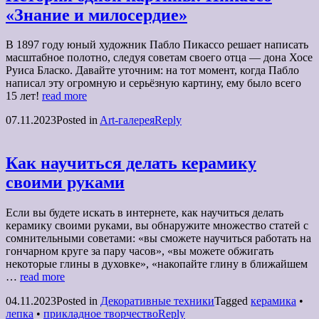
«Знание и милосердие»
В 1897 году юный художник Пабло Пикассо решает написать
масштабное полотно, следуя советам своего отца — дона Хосе
Руиса Бласко. Давайте уточним: на тот момент, когда Пабло
написал эту огромную и серьёзную картину, ему было всего
15 лет!
read more
07.11.2023
Posted in
Art-галерея
Reply
Как научиться делать керамику
своими руками
Если вы будете искать в интернете, как научиться делать
керамику своими руками, вы обнаружите множество статей с
сомнительными советами: «вы сможете научиться работать на
гончарном круге за пару часов», «вы можете обжигать
некоторые глины в духовке», «накопайте глину в ближайшем
…
read more
04.11.2023
Posted in
Декоративные техники
Tagged
керамика
•
лепка
•
прикладное творчество
Reply