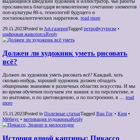
выдающийся шведский художник и иллюстратор, чьи работы
прославились благодаря великолепному сочетанию элементов
поп-культуры 80-х, технологий будущего и
постапокалиптических нарративов.
read more
29.11.2023
Posted in
Art-галерея
Tagged
ретрофутуризм
•
цифровая живопись
Reply
Должен ли художник уметь рисовать
всё?
Должен ли художник уметь рисовать всё? Каждый, хоть
сколько-нибудь, хороший художник должен обладать
обширными знаниями в различных областях искусства. И мы
во время обучения получаем эти знания: и по перспективе, и
по анатомии, и по цветоведению, и по построению, в …
read
more
15.11.2023
Posted in
Полезные статьи
Tagged
Ван Гог
•
Ким
•
Мёбиус
•
мотивация художника
Reply
История одной картины: Пикассо