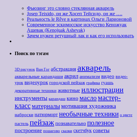
Фьюзинг это словно стеклянная акварель
Josep Teixido, он же Хосеп Тейсидо, он же ….
Реальность le Rêve в картинах Ольги Ларионовой
Современное эскимосское искусство Кеножуак
Ашевак (Kenojuak Ashevak)
Зачем нужен ретушный лак и как его использовать
Поиск по тэгам
акварель
абстракция
3D рисунок
Ван Гог
акрил
видео
акварельные карандаши
анимализм
видео-
видеоурок
городской пейзаж
гуашь
урок
графика
иллюстрации
животные
декоративные техники
мастер-
масло
инструменты
кино
карандаш
класс
материалы
мотивация художника
необычные техники
наброски
натюрморт
о цвете
пейзаж
полезное
познавательно
пастель
построение
советы
скетчбук
пошагово
сказки