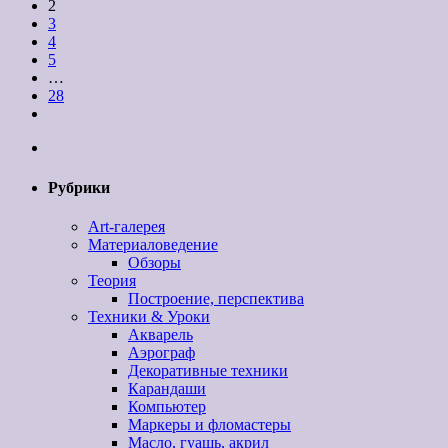
2
3
4
5
…
28
Рубрики
Art-галерея
Материаловедение
Обзоры
Теория
Построение, перспектива
Техники & Уроки
Акварель
Аэрограф
Декоративные техники
Карандаши
Компьютер
Маркеры и фломастеры
Масло, гуашь, акрил