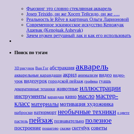
Фьюзинг это словно стеклянная акварель
Josep Teixido, он же Хосеп Тейсидо, он же ….
Реальность le Rêve в картинах Ольги Ларионовой
Современное эскимосское искусство Кеножуак
Ашевак (Kenojuak Ashevak)
Зачем нужен ретушный лак и как его использовать
Поиск по тэгам
акварель
абстракция
3D рисунок
Ван Гог
акрил
видео
акварельные карандаши
анимализм
видео-
видеоурок
городской пейзаж
гуашь
урок
графика
иллюстрации
животные
декоративные техники
мастер-
масло
инструменты
кино
карандаш
класс
материалы
мотивация художника
необычные техники
наброски
натюрморт
о цвете
пейзаж
полезное
познавательно
пастель
построение
советы
скетчбук
пошагово
сказки