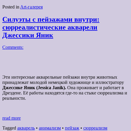
Posted in
Art-галерея
Силуэты с пейзажами внутри:
сюрреалистические акварели
Джессики Яник
Comments:
Эти интересные акварельные пейзажи внутри животных
принадлежат молодой немецкой художнице и иллюстратору
Джессике Яник (Jessica Janik).
Она проживает и работает в
Дрездене. Её работы находятся где-то на стыке сюрреализма и
реальности.
read more
Tagged
акварель
•
анимализм
•
пейзаж
•
сюрреализм