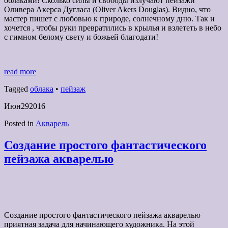
облаками! Сколько силы и свободы излучают пейзажи
Оливера Акерса Дугласа (Oliver Akers Douglas). Видно, что
мастер пишет с любовью к природе, солнечному дню. Так и
хочется , чтобы руки превратились в крылья и взлететь в небо
с гимном белому свету и божьей благодати!
read more
Tagged
облака
•
пейзаж
Июн
29
2016
Posted in
Акварель
Создание простого фантастического
пейзажа акварелью
Создание простого фантастического пейзажа акварелью
приятная задача для начинающего художника. На этой