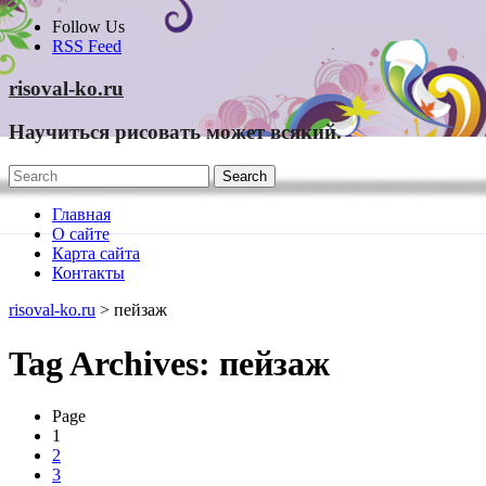
Skip
Follow Us
to
RSS Feed
content
risoval-ko.ru
Научиться рисовать может всякий.
Главная
О сайте
Карта сайта
Контакты
risoval-ko.ru
>
пейзаж
Tag Archives:
пейзаж
Page
1
2
3