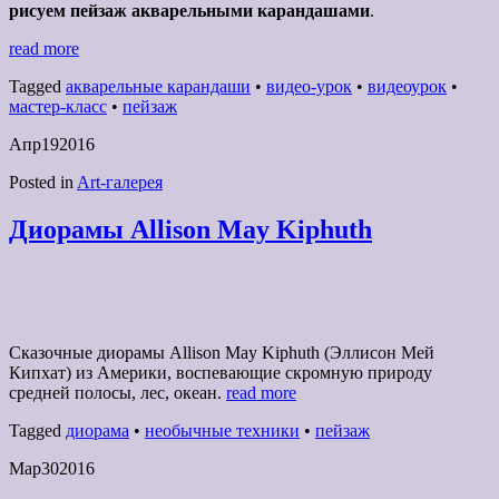
рисуем пейзаж акварельными карандашами
.
read more
Tagged
акварельные карандаши
•
видео-урок
•
видеоурок
•
мастер-класс
•
пейзаж
Апр
19
2016
Posted in
Art-галерея
Диорамы Allison May Kiphuth
Сказочные диорамы Allison May Kiphuth (Эллисон Мей
Кипхат) из Америки, воспевающие скромную природу
средней полосы, лес, океан.
read more
Tagged
диорама
•
необычные техники
•
пейзаж
Мар
30
2016