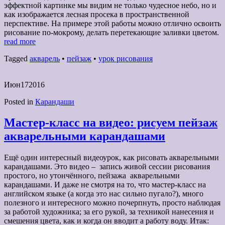
эффектной картинке мы видим не только чудесное небо, но и
как изображается лесная просека в пространственной
перспективе. На примере этой работы можно отлично освоить
рисование по-мокрому, делать перетекающие заливки цветом.
read more
Tagged
акварель
•
пейзаж
•
урок рисования
Июн
17
2016
Posted in
Карандаши
Мастер-класс на видео: рисуем пейзаж
акварельными карандашами
Ещё один интересный видеоурок, как рисовать акварельными
карандашами. Это видео – запись живой сессии рисования
простого, но утончённого, пейзажа акварельными
карандашами. И даже не смотря на то, что мастер-класс на
английском языке (а когда это нас сильно пугало?), много
полезного и интересного можно почерпнуть, просто наблюдая
за работой художника; за его рукой, за техникой нанесения и
смешения цвета, как и когда он вводит а работу воду. Итак: