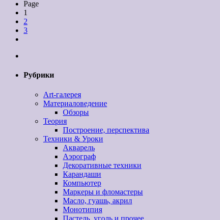
Page
1
2
3
Рубрики
Art-галерея
Материаловедение
Обзоры
Теория
Построение, перспектива
Техники & Уроки
Акварель
Аэрограф
Декоративные техники
Карандаши
Компьютер
Маркеры и фломастеры
Масло, гуашь, акрил
Монотипия
Пастель, уголь и прочее