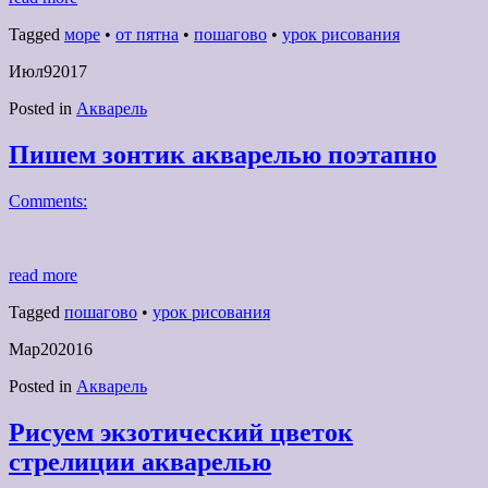
Tagged
море
•
от пятна
•
пошагово
•
урок рисования
Июл
9
2017
Posted in
Акварель
Пишем зонтик акварелью поэтапно
Comments:
read more
Tagged
пошагово
•
урок рисования
Мар
20
2016
Posted in
Акварель
Рисуем экзотический цветок
стрелиции акварелью