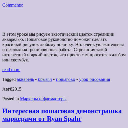
Comments:
В этом уроке мы рисуем экзотический цветок стрелиции
акварелью. Пошаговое руководство поможет сделать
красивый рисунок любому новичку. Это очень увлекательная
и несложная тренировочная работа. Стрелиция такой
интересный и яркий цветок, что просто сам просится в альбом
или скетчбук.
read more
Tagged
акварель
•
брызги
•
пошагово
•
урок рисования
Авг
8
2015
Posted in
Маркеры и фломастеры
Интересная пошаговая демонстрашка
маркерами от Ryan Spahr