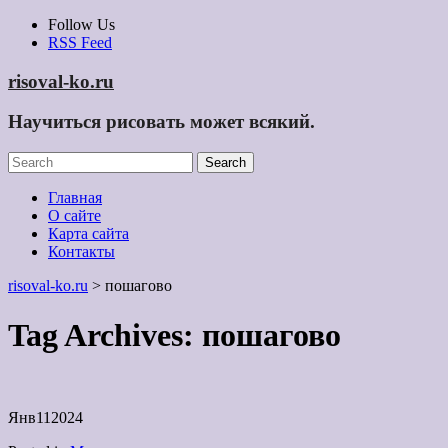
Skip
Follow Us
to
RSS Feed
content
risoval-ko.ru
Научиться рисовать может всякий.
Главная
О сайте
Карта сайта
Контакты
risoval-ko.ru
>
пошагово
Tag Archives:
пошагово
Янв
11
2024