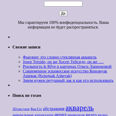
Мы гарантируем 100% конфиденциальность. Ваша
информация не будет распространяться.
Свежие записи
Фьюзинг это словно стеклянная акварель
Josep Teixido, он же Хосеп Тейсидо, он же ….
Реальность le Rêve в картинах Ольги Ларионовой
Современное эскимосское искусство Кеножуак
Ашевак (Kenojuak Ashevak)
Зачем нужен ретушный лак и как его использовать
Поиск по тэгам
акварель
абстракция
3D рисунок
Ван Гог
акрил
видео
акварельные карандаши
анимализм
видео-