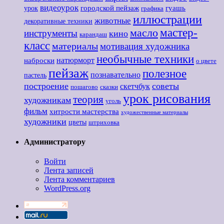
видеоурок
городской пейзаж
гуашь
урок
графика
иллюстрации
животные
декоративные техники
мастер-
масло
инструменты
кино
карандаш
класс
материалы
мотивация художника
необычные техники
наброски
натюрморт
о цвете
пейзаж
полезное
познавательно
пастель
построение
советы
скетчбук
пошагово
сказки
урок рисования
теория
художникам
уголь
фильм
хитрости мастерства
художественные материалы
художники
цветы
штриховка
Администратору
Войти
Лента записей
Лента комментариев
WordPress.org