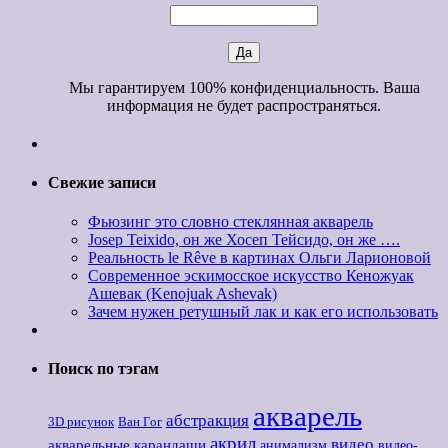
Мы гарантируем 100% конфиденциальность. Ваша
информация не будет распространяться.
Свежие записи
Фьюзинг это словно стеклянная акварель
Josep Teixido, он же Хосеп Тейсидо, он же ….
Реальность le Rêve в картинах Ольги Ларионовой
Современное эскимосское искусство Кеножуак
Ашевак (Kenojuak Ashevak)
Зачем нужен ретушный лак и как его использовать
Поиск по тэгам
акварель
абстракция
3D рисунок
Ван Гог
акрил
видео
акварельные карандаши
анимализм
видео-