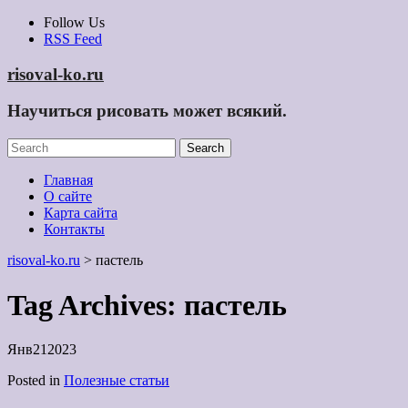
Skip
Follow Us
to
RSS Feed
content
risoval-ko.ru
Научиться рисовать может всякий.
Главная
О сайте
Карта сайта
Контакты
risoval-ko.ru
>
пастель
Tag Archives:
пастель
Янв
21
2023
Posted in
Полезные статьи