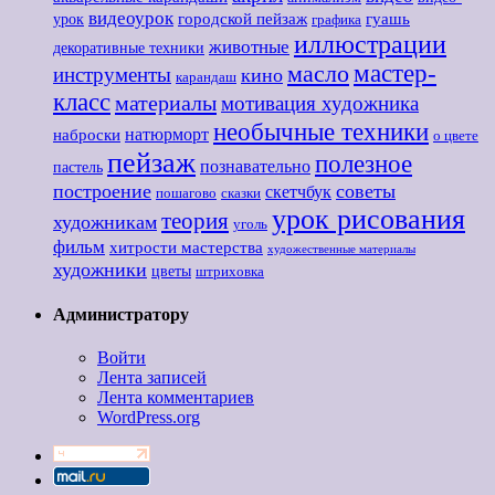
видеоурок
городской пейзаж
гуашь
урок
графика
иллюстрации
животные
декоративные техники
мастер-
масло
инструменты
кино
карандаш
класс
материалы
мотивация художника
необычные техники
наброски
натюрморт
о цвете
пейзаж
полезное
познавательно
пастель
построение
советы
скетчбук
пошагово
сказки
урок рисования
теория
художникам
уголь
фильм
хитрости мастерства
художественные материалы
художники
цветы
штриховка
Администратору
Войти
Лента записей
Лента комментариев
WordPress.org