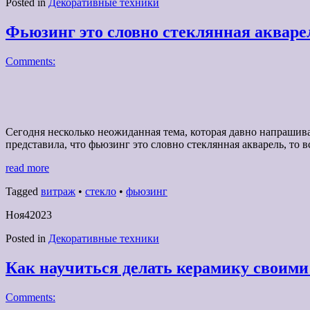
Posted in
Декоративные техники
Фьюзинг это словно стеклянная акваре
Comments:
Сегодня несколько неожиданная тема, которая давно напрашивал
представила, что фьюзинг это словно стеклянная акварель, то вс
read more
Tagged
витраж
•
стекло
•
фьюзинг
Ноя
4
2023
Posted in
Декоративные техники
Как научиться делать керамику своими
Comments: