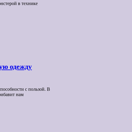
онстерой в технике
кую одежду
пособности с пользой. В
рибавит нам