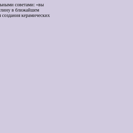
льными советами: «вы
 глину в ближайшем
ля создания керамических