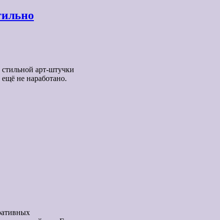
тильно
й стильной арт-штучки
 ещё не наработано.
оративных