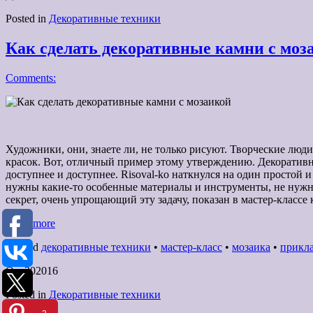
Posted in
Декоративные техники
Как сделать декоративные камни с моз
Comments:
Художники, они, знаете ли, не только рисуют. Творческие люди
красок. Вот, отличный пример этому утверждению. Декоративн
доступнее и доступнее. Risoval-ko наткнулся на один простой 
нужны какие-то особенные материалы и инструменты, не нужна
секрет, очень упрощающий эту задачу, показан в мастер-классе к
read more
Tagged
декоративные техники
•
мастер-класс
•
мозаика
•
прикла
Окт
30
2016
Posted in
Декоративные техники