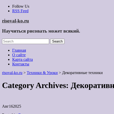
Skip
Follow Us
to
RSS Feed
content
risoval-ko.ru
Научиться рисовать может всякий.
Главная
О сайте
Карта сайта
Контакты
risoval-ko.ru
>
Техники & Уроки
>
Декоративные техники
Category Archives:
Декоративн
Авг
16
2025