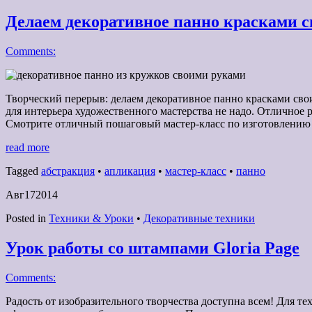
Делаем декоративное панно красками с
Comments:
Творческий перерыв: делаем декоративное панно красками свои
для интерьера художественного мастерства не надо. Отличное ре
Смотрите отличный пошаговый мастер-класс по изготовлению 
read more
Tagged
абстракция
•
апликация
•
мастер-класс
•
панно
Авг
17
2014
Posted in
Техники & Уроки
•
Декоративные техники
Урок работы со штампами Gloria Page
Comments:
Радость от изобразительного творчества доступна всем! Для тех