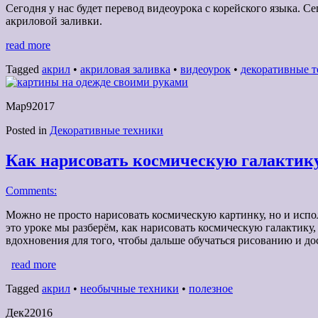
Сегодня у нас будет перевод видеоурока с корейского языка. 
акриловой заливки.
read more
Tagged
акрил
•
акриловая заливка
•
видеоурок
•
декоративные 
Мар
9
2017
Posted in
Декоративные техники
Как нарисовать космическую галактику,
Comments:
Можно не просто нарисовать космическую картинку, но и испо
это уроке мы разберём, как нарисовать космическую галактику,
вдохновения для того, чтобы дальше обучаться рисованию и до
read more
Tagged
акрил
•
необычные техники
•
полезное
Дек
2
2016