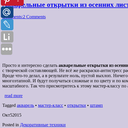
2
Акварельные открытки из осенних лис
Comments:
2 Comments
Просто и интересно сделать
акварельные открытки из осенн
с творческой составляющей. Не всё же раскраски-антистресс р
Вроде что-то делал, а в результате ноль, пустой выхлоп. Ниче
многоэтапной. И будут получаться сложные и по цвету и по ко
масштабного. Так что присмотритесь к этому мастер-классу по
read more
Tagged
акварель
•
мастер-класс
•
открытки
•
штамп
Окт
5
2015
Posted in
Декоративные техники