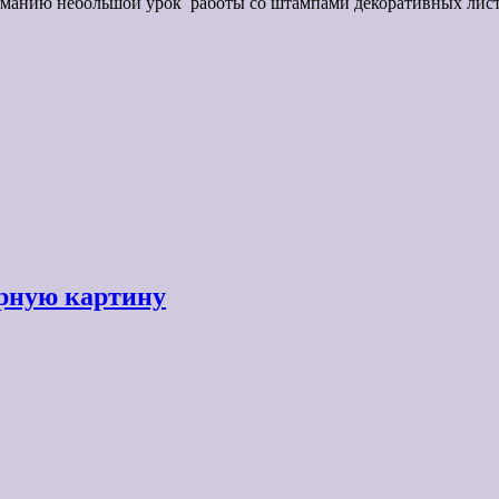
иманию небольшой урок работы со штампами декоративных лист
урную картину