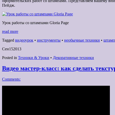
оформительских работ со штампами. Представляем вашему вн
Пейдж.
Урок работы со штампами Gloria Page
read more
Tagged
видеоурок
•
инструменты
•
необычные техники
•
штамп
Сен
15
2013
Posted in
Техники & Уроки
•
Декоративные техники
Видео мастер-класс: как сделать текст
Comments: