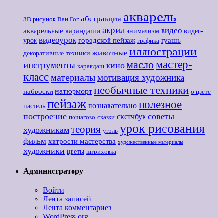
акварель
абстракция
3D рисунок
Ван Гог
акрил
видео
акварельные карандаши
анимализм
видео-
видеоурок
городской пейзаж
гуашь
урок
графика
иллюстрации
животные
декоративные техники
мастер-
масло
инструменты
кино
карандаш
класс
материалы
мотивация художника
необычные техники
наброски
натюрморт
о цвете
пейзаж
полезное
познавательно
пастель
построение
советы
скетчбук
пошагово
сказки
урок рисования
теория
художникам
уголь
фильм
хитрости мастерства
художественные материалы
художники
цветы
штриховка
Администратору
Войти
Лента записей
Лента комментариев
WordPress.org