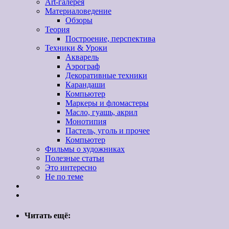
Art-галерея
Материаловедение
Обзоры
Теория
Построение, перспектива
Техники & Уроки
Акварель
Аэрограф
Декоративные техники
Карандаши
Компьютер
Маркеры и фломастеры
Масло, гуашь, акрил
Монотипия
Пастель, уголь и прочее
Компьютер
Фильмы о художниках
Полезные статьи
Это интересно
Не по теме
Читать ещё: