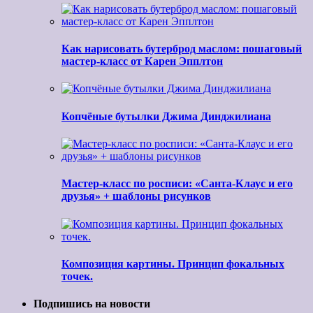
Как нарисовать бутерброд маслом: пошаговый
мастер-класс от Карен Эпплтон
Копчёные бутылки Джима Динджилиана
Мастер-класс по росписи: «Санта-Клаус и его
друзья» + шаблоны рисунков
Композиция картины. Принцип фокальных
точек.
Подпишись на новости