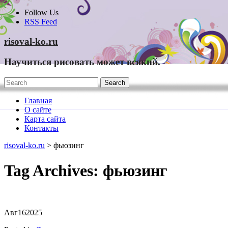
Skip
Follow Us
to
RSS Feed
content
risoval-ko.ru
Научиться рисовать может всякий.
Главная
О сайте
Карта сайта
Контакты
risoval-ko.ru
>
фьюзинг
Tag Archives:
фьюзинг
Авг
16
2025