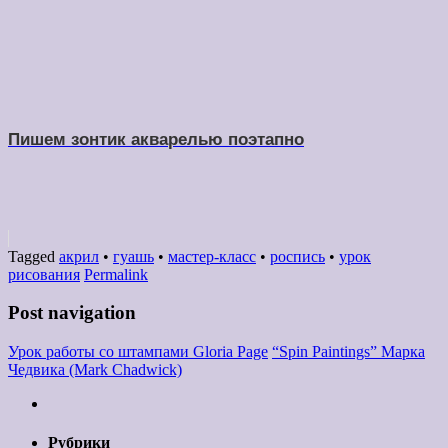
Пишем зонтик акварелью поэтапно
Tagged
акрил
•
гуашь
•
мастер-класс
•
роспись
•
урок
рисования
Permalink
Post navigation
Урок работы со штампами Gloria Page
“Spin Paintings” Марка
Чедвика (Mark Chadwick)
Рубрики