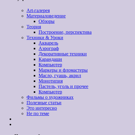
Art-галерея
Материаловедение
Обзоры
Теория
Построение, перспектива
Техники & Уроки
Акварель
Аэрограф
Декоративные техники
Карандаши
Компьютер
Маркеры и фломастеры
Масло, гуашь, акрил
Монотипия
Пастель, уголь и прочее
Компьютер
Фильмы о художниках
Полезные статьи
Это интересно
Не по теме