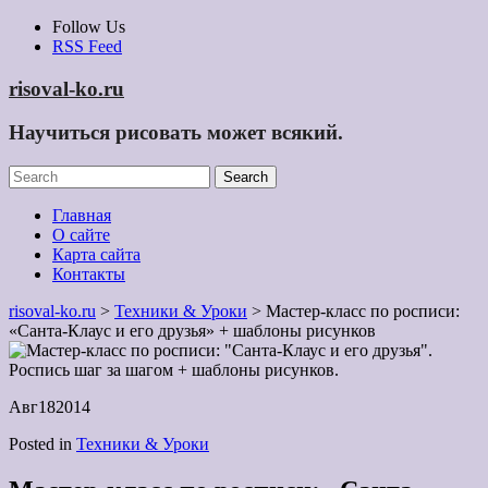
Skip
Follow Us
to
RSS Feed
content
risoval-ko.ru
Научиться рисовать может всякий.
Главная
О сайте
Карта сайта
Контакты
risoval-ko.ru
>
Техники & Уроки
> Мастер-класс по росписи:
«Санта-Клаус и его друзья» + шаблоны рисунков
Авг
18
2014
Posted in
Техники & Уроки