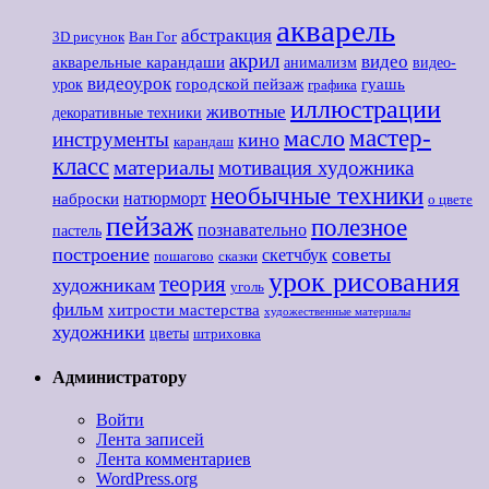
акварель
абстракция
3D рисунок
Ван Гог
акрил
видео
акварельные карандаши
анимализм
видео-
видеоурок
городской пейзаж
гуашь
урок
графика
иллюстрации
животные
декоративные техники
мастер-
масло
инструменты
кино
карандаш
класс
материалы
мотивация художника
необычные техники
наброски
натюрморт
о цвете
пейзаж
полезное
познавательно
пастель
построение
советы
скетчбук
пошагово
сказки
урок рисования
теория
художникам
уголь
фильм
хитрости мастерства
художественные материалы
художники
цветы
штриховка
Администратору
Войти
Лента записей
Лента комментариев
WordPress.org