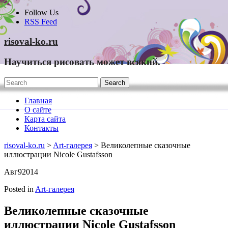
Skip
Follow Us
to
RSS Feed
content
risoval-ko.ru
Научиться рисовать может всякий.
Главная
О сайте
Карта сайта
Контакты
risoval-ko.ru
>
Art-галерея
> Великолепные сказочные
иллюстрации Nicole Gustafsson
Авг
9
2014
Posted in
Art-галерея
Великолепные сказочные
иллюстрации Nicole Gustafsson