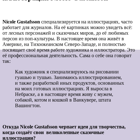
Nicole Gustafsson
специализируется на
иллюстрациях
, часто
работает для журналов
.
На её картинках можно увидеть всё:
от лесных персонажей и сказочных миров, до её любимых
персон из поп-культуры. В настоящее время она
живёт
в
Америке, на Тихоокеанском Северо-Западе, и полностью
посвящает своё время работе художника и иллюстратора. Это
её профессиональная деятельность. Сама о себе она говорит
так:
Как художник я специализируюсь
на рисовании
гуашью
и
тушью
. Занимаюсь иллюстрированием,
и
также
разработкой иных продуктов, основанных
на моих готовых иллюстрациях. Я выросла в
Небраске, а в настоящее время живу с мужем,
собакой, котом и кошкой в Ванкувере, штата
Вашингтон.
Откуда Nicole Gustafsson черпает идеи
для творчества,
когда создаёт свои великолепные сказочные
иллюстрации?