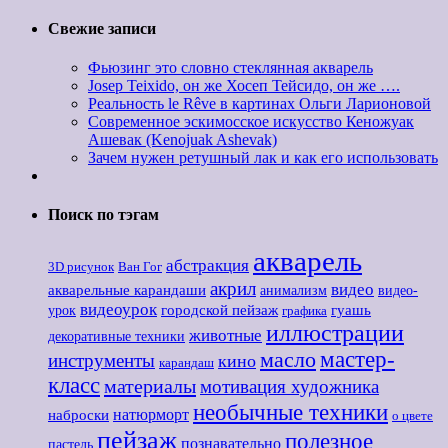
Свежие записи
Фьюзинг это словно стеклянная акварель
Josep Teixido, он же Хосеп Тейсидо, он же ….
Реальность le Rêve в картинах Ольги Ларионовой
Современное эскимосское искусство Кеножуак
Ашевак (Kenojuak Ashevak)
Зачем нужен ретушный лак и как его использовать
Поиск по тэгам
акварель
абстракция
3D рисунок
Ван Гог
акрил
видео
акварельные карандаши
анимализм
видео-
видеоурок
городской пейзаж
гуашь
урок
графика
иллюстрации
животные
декоративные техники
мастер-
масло
инструменты
кино
карандаш
класс
материалы
мотивация художника
необычные техники
наброски
натюрморт
о цвете
пейзаж
полезное
познавательно
пастель