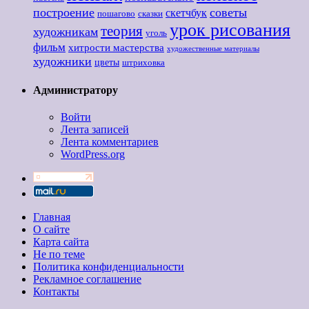
построение
советы
скетчбук
пошагово
сказки
урок рисования
теория
художникам
уголь
фильм
хитрости мастерства
художественные материалы
художники
цветы
штриховка
Администратору
Войти
Лента записей
Лента комментариев
WordPress.org
Главная
О сайте
Карта сайта
Не по теме
Политика конфиденциальности
Рекламное соглашение
Контакты