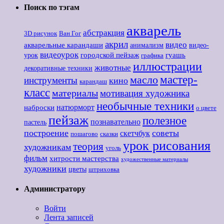
Поиск по тэгам
акварель
абстракция
3D рисунок
Ван Гог
акрил
видео
акварельные карандаши
анимализм
видео-
видеоурок
городской пейзаж
гуашь
урок
графика
иллюстрации
животные
декоративные техники
мастер-
масло
инструменты
кино
карандаш
класс
материалы
мотивация художника
необычные техники
наброски
натюрморт
о цвете
пейзаж
полезное
познавательно
пастель
построение
советы
скетчбук
пошагово
сказки
урок рисования
теория
художникам
уголь
фильм
хитрости мастерства
художественные материалы
художники
цветы
штриховка
Администратору
Войти
Лента записей