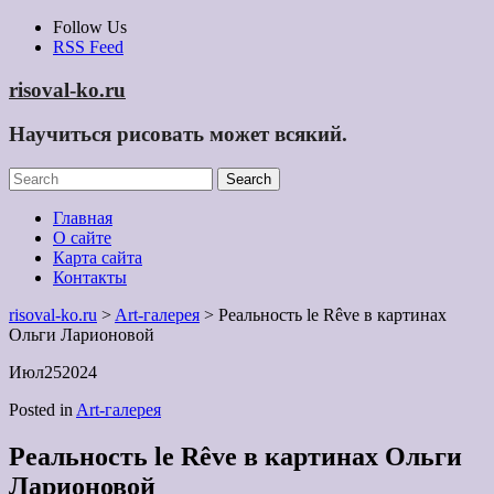
Skip
Follow Us
to
RSS Feed
content
risoval-ko.ru
Научиться рисовать может всякий.
Главная
О сайте
Карта сайта
Контакты
risoval-ko.ru
>
Art-галерея
> Реальность le Rêve в картинах
Ольги Ларионовой
Июл
25
2024
Posted in
Art-галерея
Реальность le Rêve в картинах Ольги
Ларионовой