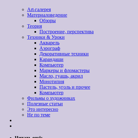
Art-галерея
Материаловедение
Обзоры
Теория
Построение, перспектива
Техники & Уроки
Акварель
Аэрограф
Декоративные техники
Карандаши
Компьютер
Маркеры и фломастеры
Масло, гуашь, акрил
Монотипия
Пастель, уголь и прочее
Компьютер
Фильмы о художниках
Полезные статьи
Это интересно
Не по теме
Читать ещё: