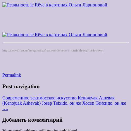
http://risoval-ko.ru/art-galereya/realnost-le-reve-v-kartinah-olgi-larionovoj
Permalink
Post navigation
Современное эскимосское искусство Кеножуак Ашевак
(Kenojuak Ashevak)
Josep Teixido, он же Хосеп Тейсидо, он же
….
Добавить комментарий
Your email address will not be published.