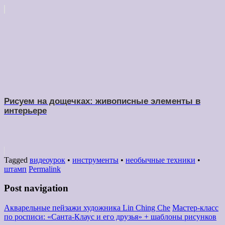
Рисуем на дощечках: живописные элементы в
интерьере
Tagged
видеоурок
•
инструменты
•
необычные техники
•
штамп
Permalink
Post navigation
Акварельные пейзажи художника Lin Ching Che
Мастер-класс
по росписи: «Санта-Клаус и его друзья» + шаблоны рисунков