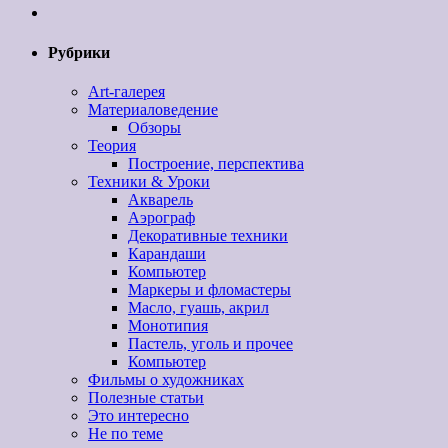
Рубрики
Art-галерея
Материаловедение
Обзоры
Теория
Построение, перспектива
Техники & Уроки
Акварель
Аэрограф
Декоративные техники
Карандаши
Компьютер
Маркеры и фломастеры
Масло, гуашь, акрил
Монотипия
Пастель, уголь и прочее
Компьютер
Фильмы о художниках
Полезные статьи
Это интересно
Не по теме