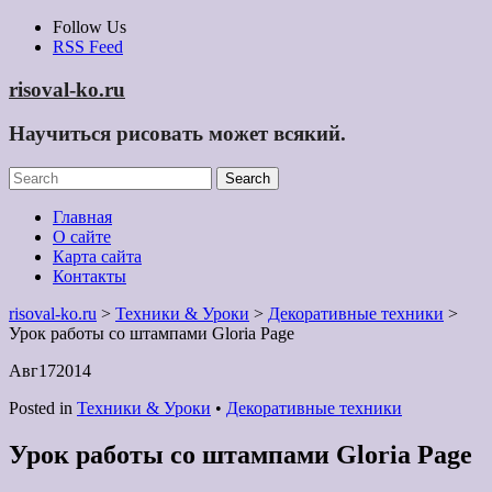
Skip
Follow Us
to
RSS Feed
content
risoval-ko.ru
Научиться рисовать может всякий.
Главная
О сайте
Карта сайта
Контакты
risoval-ko.ru
>
Техники & Уроки
>
Декоративные техники
>
Урок работы со штампами Gloria Page
Авг
17
2014
Posted in
Техники & Уроки
•
Декоративные техники
Урок работы со штампами Gloria Page