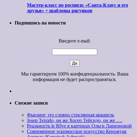
Мастер-класс по росписи: «Санта-Клаус и его
друзья» + шаблоны рисунков
Подпишись на новости
Введите e-mail:
Мы гарантируем 100% конфиденциальность. Ваша
информация не будет распространяться.
Свежие записи
Фьюзинг это словно стеклянная акварель
Josep Teixido, он же Хосеп Тейсидо, он же ….
Реальность le Rêve в картинах Ольги Ларионовой
Современное эскимосское искусство Кеножуак
Ашевак (Kenojuak Ashevak)