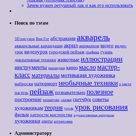
Зачем нужен ретушный лак и как его использовать
Поиск по тэгам
акварель
абстракция
3D рисунок
Ван Гог
акрил
видео
акварельные карандаши
анимализм
видео-
видеоурок
городской пейзаж
гуашь
урок
графика
иллюстрации
животные
декоративные техники
мастер-
масло
инструменты
кино
карандаш
класс
материалы
мотивация художника
необычные техники
наброски
натюрморт
о цвете
пейзаж
полезное
познавательно
пастель
построение
советы
скетчбук
пошагово
сказки
урок рисования
теория
художникам
уголь
фильм
хитрости мастерства
художественные материалы
художники
цветы
штриховка
Администратору