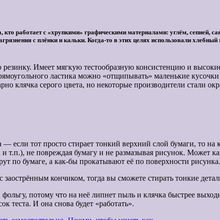
кто работает с «хрупкими» графическими материалами: углём, сепией, сан
грязнения с плёнки и кальки. Когда-то в этих целях использовали хлебный
 резинку. Имеет мягкую тестообразную консистенцию и высок
прямоугольного ластика можно «отщипывать» маленькие кусочки
рно клячка серого цвета, но некоторые производители стали ок
 — если тот просто стирает тонкий верхний слой бумаги, то на
са и т.п.), не повреждая бумагу и не размазывая рисунок. Может к
 трут по бумаге, а как-бы прокатывают её по поверхности рисунка
 с заострённым кончиком, тогда вы сможете стирать тонкие детал
фольгу, потому что на неё липнет пыль и клячка быстрее выходи
ок теста. И она снова будет «работать».