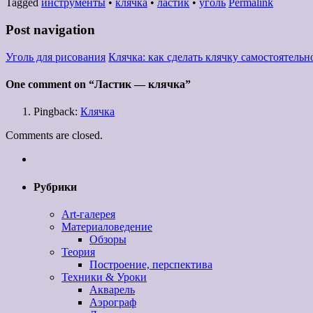
Tagged
инструменты
•
клячка
•
ластик
•
уголь
Permalink
Post navigation
Уголь для рисования
Клячка: как сделать клячку самостоятельн
One comment on “
Ластик — клячка
”
Pingback:
Клячка
Comments are closed.
Рубрики
Art-галерея
Материаловедение
Обзоры
Теория
Построение, перспектива
Техники & Уроки
Акварель
Аэрограф