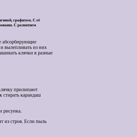
гиной, графитом. С её
 мякиш. С развитием
ие абсорбирующие
 и вылепливать из них
рашивать клячки в разные
 клячку прилипают
ак стирать карандаш
.
и рисунка.
т из строя. Если пыль