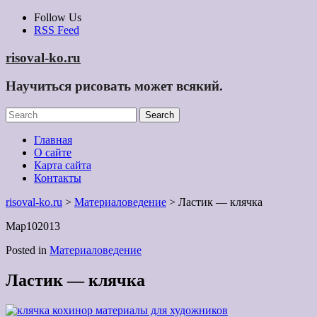
Skip
Follow Us
to
RSS Feed
content
risoval-ko.ru
Научиться рисовать может всякий.
Главная
О сайте
Карта сайта
Контакты
risoval-ko.ru
>
Материаловедение
> Ластик — клячка
Мар
10
2013
Posted in
Материаловедение
Ластик — клячка