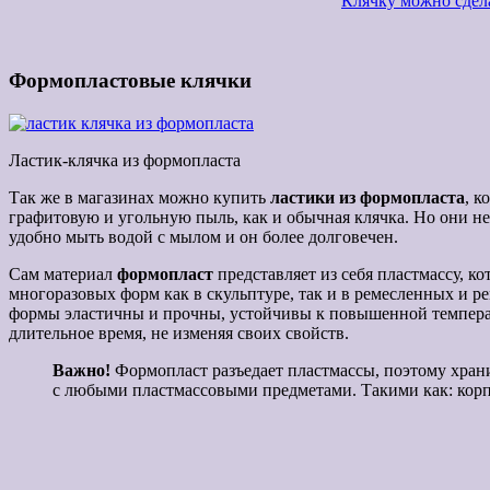
Клячку можно сдела
Формопластовые клячки
Ластик-клячка из формопласта
Так же в магазинах можно купить
ластики из формопласта
, к
графитовую и угольную пыль, как и обычная клячка. Но они не
удобно мыть водой с мылом и он более долговечен.
Сам материал
формопласт
представляет из себя пластмассу, к
многоразовых форм как в скульптуре, так и в ремесленных и р
формы эластичны и прочны, устойчивы к повышенной температу
длительное время, не изменяя своих свойств.
Важно!
Формопласт разъедает пластмассы, поэтому храни
с любыми пластмассовыми предметами. Такими как: корпус