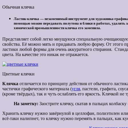
Обычная клячка
Ластик-клячка — незаменимый инструмент для художника-графика, 
помощью можно передавать полутона и блики в работах, удалять за
химической промышленности клячка его заменила.
Представляет собой легко мнущуюся специальную очищающую
свойства. Её можно мять и придавать любую форму. От этого 
ластики любой формы для очень аккуратного стирания. Станда
цвета. На качестве это никак не отражается.
Цветные клячки
Клячка
отличается по принципу действия от обычного ластика
частички графического материала (
угля
, пастели, графита, соу
(кроме твёрдых), так и чуть ослаблять его яркость. Клячкой не
На заметку:
Заострите клячку, скатав в пальцах колбаску
Хранить клячку нужно завёрнулой в целлофан, полиэтилен или 
всё-таки налипнет, то клячку нужно перемять в пальцах, как кус