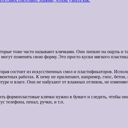
ть самостоятельно. Нажми, чтобы узнать как.
оторые тоже часто называют клячками. Они липкие на ощупь и т
 могут поменять свою форму. Это просто куски мягкого пластика
оторая состоит из искусственных смол и пластификаторов. Исполь
емонтных работах. К нему не прилипают, например, гипс, бетон
ре и влаге. Они не набухают от влажных отливок, не изменяют
ть формопластовые клячки нужно в бумаге и следить, чтобы он
 телефона, пенал, ручки, и т.п.