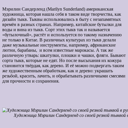
Мэрилин Сандерленд (Marilyn Sunderland) американская
художница, которая нашла себя в таком виде творчества, как
дизайн тыкв. Тыквы использовались в быту с незапамятных
времён в разных странах. Например, китайские бутылки для
воды и вина из тыкв. Сорт этих тыкв так и называется
«бутылочный», растёт и используется по такому назначению
не только в Китае. В различных культурах из тыкв делали
даже музыкальные инструменты, например, африканские
лютни, барабаны, и всем известные марокасы. А так же
различную утварь: шкатулки, плошки и чашки, фляги. Бывают
сорта тыкв, которые не едят. Но после высыхания их кожура
становится твёрдая, как дерево. И её можно подвергать таким
же художественным обработкам, как и дерево: украшать
резьбой, красить, лачить, и обрабатывать различными смесями
для прочности и сохранения.
Художница Мэрилин Сандерленд со своей резной тыквой в