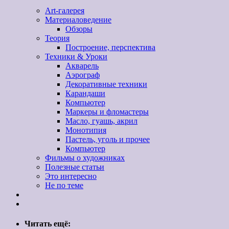
Art-галерея
Материаловедение
Обзоры
Теория
Построение, перспектива
Техники & Уроки
Акварель
Аэрограф
Декоративные техники
Карандаши
Компьютер
Маркеры и фломастеры
Масло, гуашь, акрил
Монотипия
Пастель, уголь и прочее
Компьютер
Фильмы о художниках
Полезные статьи
Это интересно
Не по теме
Читать ещё: