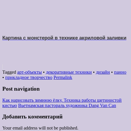
Картина с монстерой в технике акриловой заливки
Tagged
арт-объекты
•
декоративные техники
•
дизайн
•
панно
•
прикладное творчество
Permalink
Post navigation
Как нарисовать зимнюю ёлку. Техника работы щетинистой
кистью
Вьетнамская пастораль художника Dang Van Can
Добавить комментарий
Your email address will not be published.