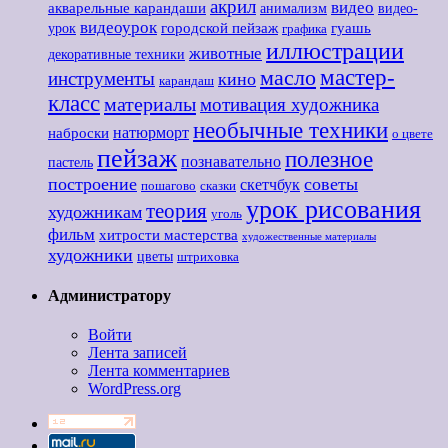
акрил
видео
акварельные карандаши
анимализм
видео-
видеоурок
городской пейзаж
гуашь
урок
графика
иллюстрации
животные
декоративные техники
мастер-
масло
инструменты
кино
карандаш
класс
материалы
мотивация художника
необычные техники
наброски
натюрморт
о цвете
пейзаж
полезное
познавательно
пастель
построение
советы
скетчбук
пошагово
сказки
урок рисования
теория
художникам
уголь
фильм
хитрости мастерства
художественные материалы
художники
цветы
штриховка
Администратору
Войти
Лента записей
Лента комментариев
WordPress.org