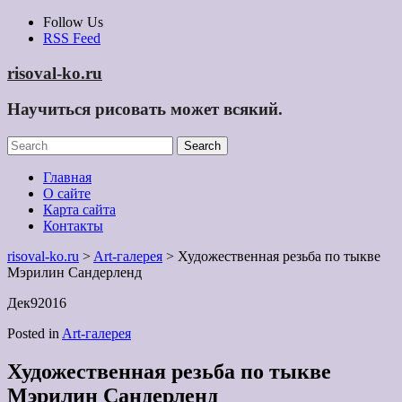
Skip
Follow Us
to
RSS Feed
content
risoval-ko.ru
Научиться рисовать может всякий.
Главная
О сайте
Карта сайта
Контакты
risoval-ko.ru
>
Art-галерея
> Художественная резьба по тыкве
Мэрилин Сандерленд
Дек
9
2016
Posted in
Art-галерея
Художественная резьба по тыкве
Мэрилин Сандерленд