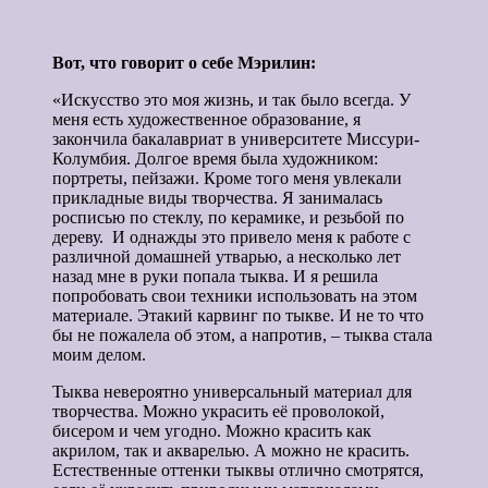
Вот, что говорит о себе Мэрилин:
«Искусство это моя жизнь, и так было всегда. У
меня есть художественное образование, я
закончила бакалавриат в университете Миссури-
Колумбия. Долгое время была художником:
портреты, пейзажи. Кроме того меня увлекали
прикладные виды творчества. Я занималась
росписью по стеклу, по керамике, и резьбой по
дереву. И однажды это привело меня к работе с
различной домашней утварью, а несколько лет
назад мне в руки попала тыква. И я решила
попробовать свои техники использовать на этом
материале. Этакий карвинг по тыкве. И не то что
бы не пожалела об этом, а напротив, – тыква стала
моим делом.
Тыква невероятно универсальный материал для
творчества. Можно украсить её проволокой,
бисером и чем угодно. Можно красить как
акрилом, так и акварелью. А можно не красить.
Естественные оттенки тыквы отлично смотрятся,