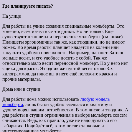
Где планируете писать?
На улице
Для работы на улице создания специальные мольберты. Это,
конечно, всем известные этюдники. Но не только. Ещё
существуют планшеты и переносные мольберты (см. ниже).
Планшеты эргономичны так же, как этюдники, но не имеют
ножек. Во время работы планшет кладётся на колени или
какую-то удобную поверхность. Например, парапет. Зато он
меньше весит, и его удобнее носить с собой. Так же
относительно мало весит переносной мольберт. Но у него нет
ящика для красок. Этюдник же пустой весит около 3-х
килограммов, да плюс вы в него ещё положите краски и
прочие материалы.
Дома или в студии
Для работы дома можно использовать
любую модель
мольберта
, лишь бы он удобно вмещался в квартиру и
удовлетворял вашим потребностям. В том числе и этюдник. А
для работы в студии ограничения в выборе мольберта совсем
снижаются. Ведь, как правило, уже не надо думать о его
габаритах. Подойдёт всё, в том числе станковые и
интегрированные мольберты.