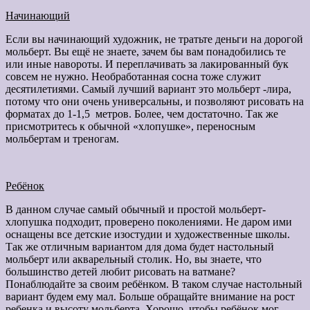
Начинающий
Если вы начинающий художник, не тратьте деньги на дорогой
мольберт. Вы ещё не знаете, зачем бы вам понадобились те
или иные навороты. И переплачивать за лакированный бук
совсем не нужно. Необработанная сосна тоже служит
десятилетиями. Самый лучший вариант это мольберт -лира,
потому что они очень универсальны, и позволяют рисовать на
форматах до 1-1,5 метров. Более, чем достаточно. Так же
присмотритесь к обычной «хлопушке», переносным
мольбертам и треногам.
Ребёнок
В данном случае самый обычный и простой мольберт-
хлопушка подходит, проверено поколениями. Не даром ими
оснащены все детские изостудии и художественные школы.
Так же отличным вариантом для дома будет настольный
мольберт или акварельный столик. Но, вы знаете, что
большинство детей любит рисовать на ватмане?
Понаблюдайте за своим ребёнком. В таком случае настольный
вариант будем ему мал. Больше обращайте внимание на рост
ребенка и высоту мольберта. Хорошо, чтобы ребёнок мог