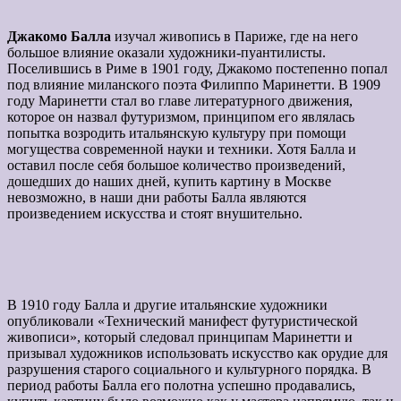
Джакомо Балла
изучал живопись в Париже, где на него
большое влияние оказали художники-пуантилисты.
Поселившись в Риме в 1901 году, Джакомо постепенно попал
под влияние миланского поэта Филиппо Маринетти. В 1909
году Маринетти стал во главе литературного движения,
которое он назвал футуризмом, принципом его являлась
попытка возродить итальянскую культуру при помощи
могущества современной науки и техники. Хотя Балла и
оставил после себя большое количество произведений,
дошедших до наших дней, купить картину в Москве
невозможно, в наши дни работы Балла являются
произведением искусства и стоят внушительно.
В 1910 году Балла и другие итальянские художники
опубликовали «Технический манифест футуристической
живописи», который следовал принципам Маринетти и
призывал художников использовать искусство как орудие для
разрушения старого социального и культурного порядка. В
период работы Балла его полотна успешно продавались,