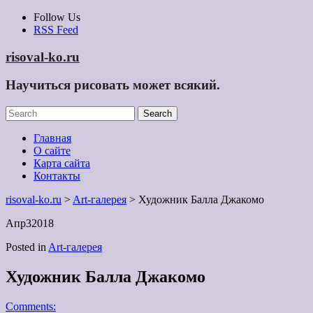
Skip
Follow Us
to
RSS Feed
content
risoval-ko.ru
Научиться рисовать может всякий.
Главная
О сайте
Карта сайта
Контакты
risoval-ko.ru
>
Art-галерея
> Художник Балла Джакомо
Апр
3
2018
Posted in
Art-галерея
Художник Балла Джакомо
Comments: