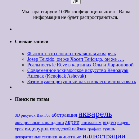
Мы гарантируем 100% конфиденциальность. Ваша
информация не будет распространяться.
Свежие записи
Фьюзинг это словно стеклянная акварель
Josep Teixido, он же Хосеп Тейсидо, он же ….
Реальность le Rêve в картинах Ольги Ларионовой
Современное эскимосское искусство Кеножуак
Ашевак (Kenojuak Ashevak)
Зачем нужен ретушный лак и как его использовать
Поиск по тэгам
акварель
абстракция
3D рисунок
Ван Гог
акрил
видео
акварельные карандаши
анимализм
видео-
видеоурок
городской пейзаж
гуашь
урок
графика
иллюстрации
животные
декоративные техники