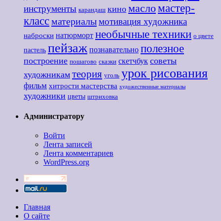
мастер-
масло
инструменты
кино
карандаш
класс
материалы
мотивация художника
необычные техники
наброски
натюрморт
о цвете
пейзаж
полезное
познавательно
пастель
построение
советы
скетчбук
пошагово
сказки
урок рисования
теория
художникам
уголь
фильм
хитрости мастерства
художественные материалы
художники
цветы
штриховка
Администратору
Войти
Лента записей
Лента комментариев
WordPress.org
Главная
О сайте