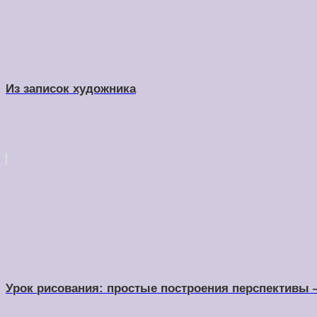
Из записок художника
Урок рисования: простые построения перспективы —