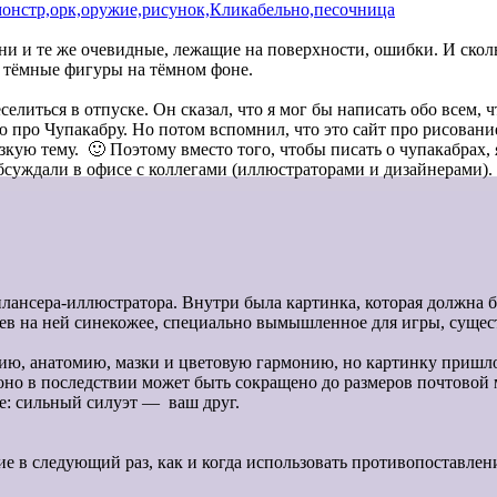
и и те же очевидные, лежащие на поверхности, ошибки. И скол
и тёмные фигуры на тёмном фоне.
селиться в отпуске.
Он сказал, что я мог бы написать о
бо всем, 
про Чупакабру. Но потом вспомнил, что это сайт про рисование
зкую тему. 🙂 Поэтому вместо того, чтобы писать о чупакабрах, 
суждали в офисе с коллегами (иллюстраторами и дизайнерами).
илансера-иллюстратора.
Внутри была картинка, которая должна б
дев на ней синекожее, специально вымышленное для игры, суще
цию, анатомию, мазки и цветовую гармонию, но картинку пришло
оно в последствии может быть сокращено до размеров почтовой
: сильный силуэт — ваш друг.
ие в следующий раз, как и когда использовать противопоставлен