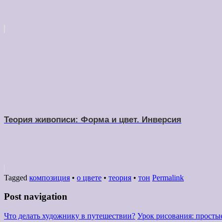
Теория живописи: Форма и цвет. Инверсия
Tagged
композиция
•
о цвете
•
теория
•
тон
Permalink
Post navigation
Что делать художнику в путешествии?
Урок рисования: просты