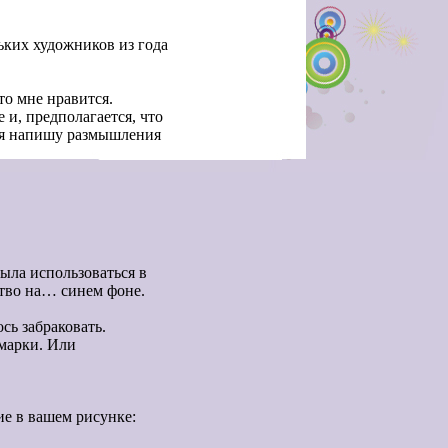
ьких художников из года
что мне нравится.
 и, предполагается, что
я н
апишу размышления
ыла использоваться в
ство на… синем фоне.
сь забраковать.
 марки. Или
ие в вашем рисунке: