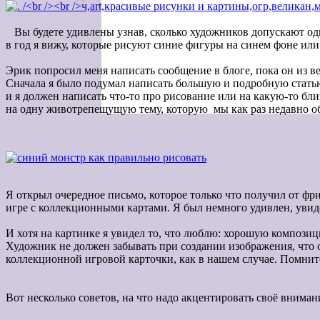
Вы будете удивлены узнав, сколько художников допускают одн
в год я вижу, которые рисуют синие фигуры на синем фоне ил
Эрик попросил меня написать сообщение в блоге, пока он из ве
Сначала я было подумал написать большую и подробную статью 
и я должен написать что-то про рисование или на какую-то бли
на одну животрепещущую тему, которую мы как раз недавно об
Я открыл очередное письмо, которое только что получил от фр
игре с коллекционными картами. Я был немного удивлен, уви
И х
отя на картинке я увидел то, что люблю: хорошую компози
Художник не должен забывать при создании изображения, что 
коллекционной игровой карточки, как в нашем случае.
Помните
Вот несколько советов, на что надо акцентировать своё вниман