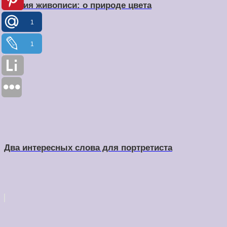
Теория живописи: о природе цвета
1
1
Два интересных слова для портретиста