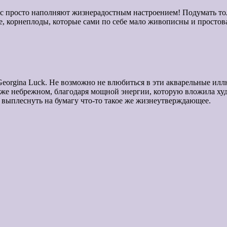
кс просто наполняют жизнерадостным настроением! Подумать то
ое, корнеплоды, которые сами по себе мало живописны и просто
orgina Luck. Не возможно не влюбиться в эти акварельные илл
даже небрежном, благодаря мощной энергии, которую вложила ху
же выплеснуть на бумагу что-то такое же жизнеутверждающее.