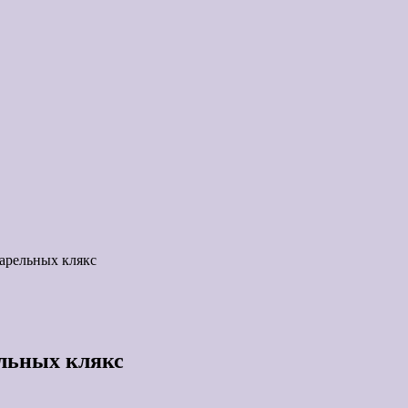
арельных клякс
ельных клякс