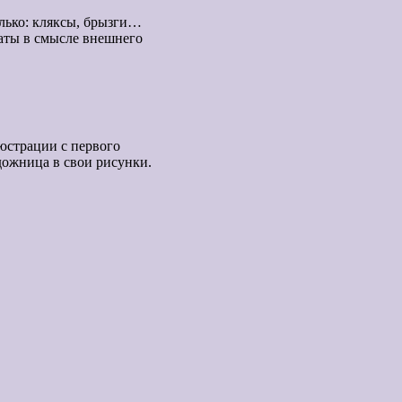
лько: кляксы, брызги…
ваты в смысле внешнего
юстрации с первого
дожница в свои рисунки.