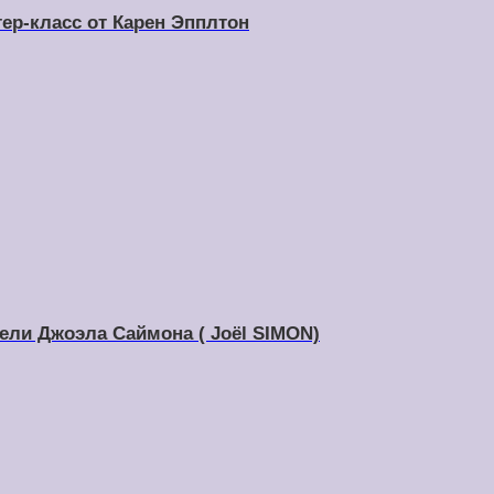
ер-класс от Карен Эпплтон
рели Джоэла Саймона ( Joël SIMON)