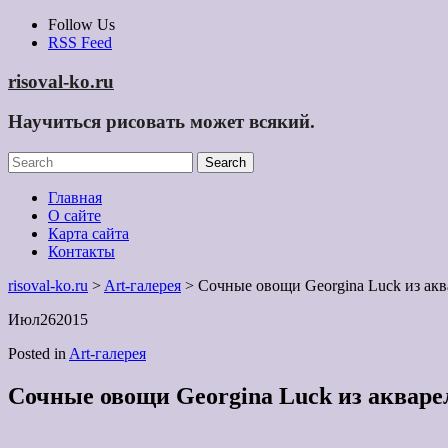
Skip
Follow Us
to
RSS Feed
content
risoval-ko.ru
Научиться рисовать может всякий.
Главная
О сайте
Карта сайта
Контакты
risoval-ko.ru
>
Art-галерея
> Сочные овощи Georgina Luck из акв
Июл
26
2015
Posted in
Art-галерея
Сочные овощи Georgina Luck из аквар