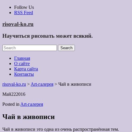
Skip
Follow Us
to
RSS Feed
content
risoval-ko.ru
Научиться рисовать может всякий.
Главная
О сайте
Карта сайта
Контакты
risoval-ko.ru
>
Art-галерея
> Чай в живописи
Май
22
2016
Posted in
Art-галерея
Чай в живописи
Чай в живописи это одна из очень распространённая тем.