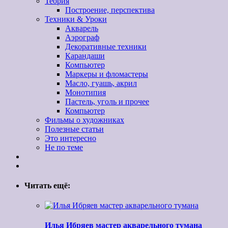
Теория
Построение, перспектива
Техники & Уроки
Акварель
Аэрограф
Декоративные техники
Карандаши
Компьютер
Маркеры и фломастеры
Масло, гуашь, акрил
Монотипия
Пастель, уголь и прочее
Компьютер
Фильмы о художниках
Полезные статьи
Это интересно
Не по теме
Читать ещё:
Илья Ибряев мастер акварельного тумана