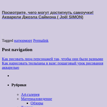
Посмотрите, чего могут достигнуть самоучки!
Акварели Джоэла Саймона ( Joël SIMON)
Tagged
натюрморт
Permalink
Post navigation
Как рисовать лица персонажей так, чтобы они были разными
Как нарисовать тюльпаны в вазе: пошаговый урок рисования
акварелью
Рубрики
Art-галерея
Материаловедение
Обзоры