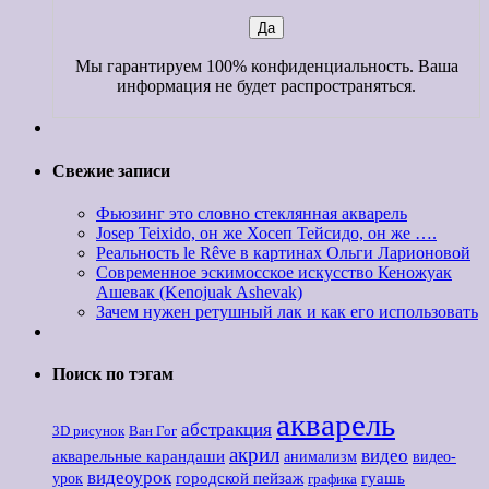
Мы гарантируем 100% конфиденциальность. Ваша
информация не будет распространяться.
Свежие записи
Фьюзинг это словно стеклянная акварель
Josep Teixido, он же Хосеп Тейсидо, он же ….
Реальность le Rêve в картинах Ольги Ларионовой
Современное эскимосское искусство Кеножуак
Ашевак (Kenojuak Ashevak)
Зачем нужен ретушный лак и как его использовать
Поиск по тэгам
акварель
абстракция
3D рисунок
Ван Гог
акрил
видео
акварельные карандаши
анимализм
видео-
видеоурок
городской пейзаж
гуашь
урок
графика