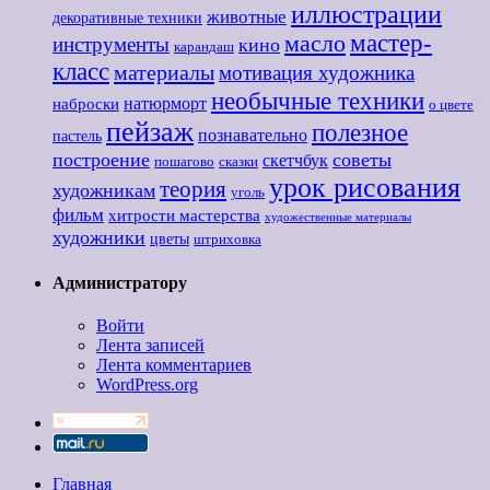
иллюстрации
животные
декоративные техники
мастер-
масло
инструменты
кино
карандаш
класс
материалы
мотивация художника
необычные техники
наброски
натюрморт
о цвете
пейзаж
полезное
познавательно
пастель
построение
советы
скетчбук
пошагово
сказки
урок рисования
теория
художникам
уголь
фильм
хитрости мастерства
художественные материалы
художники
цветы
штриховка
Администратору
Войти
Лента записей
Лента комментариев
WordPress.org
Главная