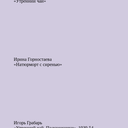
«Утренний чай»
Ирина Горностаева
«Натюрморт с сиренью»
Игорь Грабарь
«Утренний чай. Подснежники», 1939-54