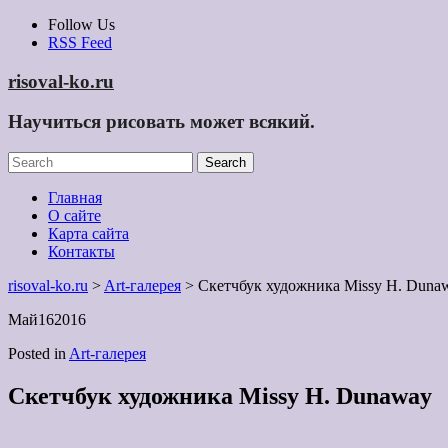
Skip
Follow Us
to
RSS Feed
content
risoval-ko.ru
Научиться рисовать может всякий.
Главная
О сайте
Карта сайта
Контакты
risoval-ko.ru
>
Art-галерея
> Скетчбук художника Missy H. Duna
Май
16
2016
Posted in
Art-галерея
Скетчбук художника Missy H. Dunaway