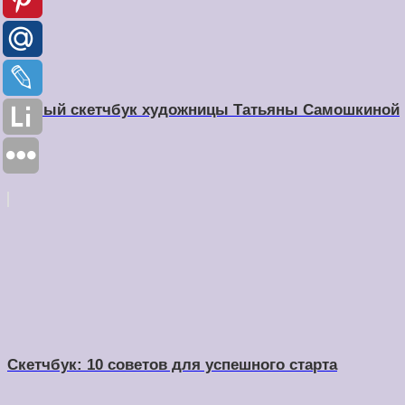
Тёплый скетчбук художницы Татьяны Самошкиной
Скетчбук: 10 советов для успешного старта