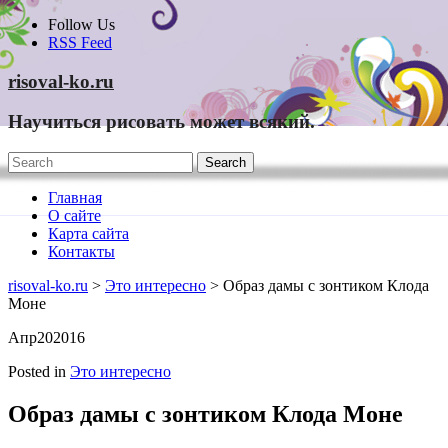
Skip
Follow Us
to
RSS Feed
content
risoval-ko.ru
Научиться рисовать может всякий.
Главная
О сайте
Карта сайта
Контакты
risoval-ko.ru
>
Это интересно
> Образ дамы с зонтиком Клода
Моне
Апр
20
2016
Posted in
Это интересно
Образ дамы с зонтиком Клода Моне