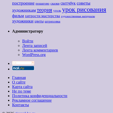
построение
советы
скетчбук
пошагово
сказки
урок рисования
теория
художникам
уголь
фильм
хитрости мастерства
художественные материалы
художники
цветы
штриховка
Администратору
Войти
Лента записей
Лента комментариев
WordPress.org
Главная
О сайте
Карта сайта
Не по теме
Политика конфиденциальности
Рекламное соглашение
Контакты