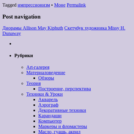
Tagged
импрессионизм
•
Моне
Permalink
Post navigation
Диорамы Allison May Kiphuth
Скетчбук художника Missy H.
Dunaway
Рубрики
Art-галерея
Материаловедение
Обзоры
Теория
Построение, перспектива
Техники & Уроки
Акварель
Аэрограф
Декоративные техники
Карандаши
Компьютер
Маркеры и фломастеры
Масло, гуашь, акрил