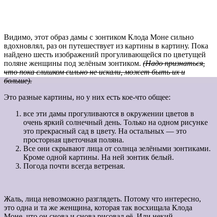
Видимо, этот образ дамы с зонтиком Клода Моне сильно
вдохновлял, раз он путешествует из картины в картину. Пока
найдено шесть изображений прогуливающейся по цветущей
поляне женщины под зелёным зонтиком.
(Надо признаться,
что пока слишком сильно не искали, может быть их и
больше).
Это разные картины, но у них есть кое-что общее:
все эти дамы прогуливаются в окружении цветов в
очень яркий солнечный день. Только на одном рисунке
это прекрасный сад в цвету. На остальных — это
просторная цветочная поляна.
Все они скрывают лица от солнца зелёными зонтиками.
Кроме одной картины. На ней зонтик белый.
Погода почти всегда ветреная.
Жаль, лица невозможно разглядеть. Потому что интересно,
это одна и та же женщина, которая так восхищала Клода
Моне, что он снова и снова рисовал её. Или некий