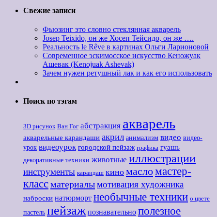
Свежие записи
Фьюзинг это словно стеклянная акварель
Josep Teixido, он же Хосеп Тейсидо, он же ….
Реальность le Rêve в картинах Ольги Ларионовой
Современное эскимосское искусство Кеножуак
Ашевак (Kenojuak Ashevak)
Зачем нужен ретушный лак и как его использовать
Поиск по тэгам
акварель
абстракция
3D рисунок
Ван Гог
акрил
видео
акварельные карандаши
анимализм
видео-
видеоурок
городской пейзаж
гуашь
урок
графика
иллюстрации
животные
декоративные техники
мастер-
масло
инструменты
кино
карандаш
класс
материалы
мотивация художника
необычные техники
наброски
натюрморт
о цвете
пейзаж
полезное
познавательно
пастель