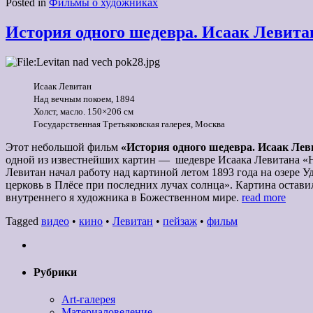
Posted in
Фильмы о художниках
История одного шедевра. Исаак Левита
Исаак Левитан
Над вечным покоем, 1894
Холст, масло. 150×206 см
Государственная Третьяковская галерея, Москва
Этот небольшой фильм
«История одного шедевра. Исаак Лев
одной из известнейших картин — шедевре Исаака Левитана «Н
Левитан начал работу над картиной летом 1893 года на озере 
церковь в Плёсе при последних лучах солнца». Картина остав
внутреннего я художника в Божественном мире.
read more
Tagged
видео
•
кино
•
Левитан
•
пейзаж
•
фильм
Рубрики
Art-галерея
Материаловедение