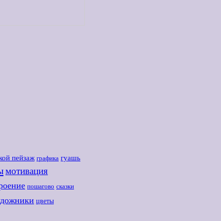
кой пейзаж
гуашь
графика
ы
мотивация
роение
пошагово
сказки
удожники
цветы