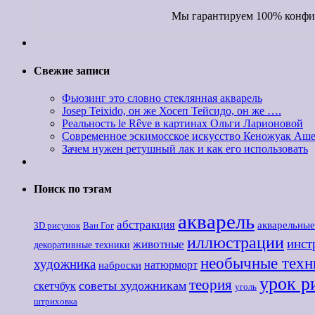
Мы гарантируем 100% конфид
Свежие записи
Фьюзинг это словно стеклянная акварель
Josep Teixido, он же Хосеп Тейсидо, он же ….
Реальность le Rêve в картинах Ольги Ларионовой
Современное эскимосское искусство Кеножуак Ашев
Зачем нужен ретушный лак и как его использовать
Поиск по тэгам
акварель
абстракция
акварельны
3D рисунок
Ван Гог
иллюстрации
инст
животные
декоративные техники
необычные техн
художника
наброски
натюрморт
урок р
теория
советы художникам
скетчбук
уголь
штриховка