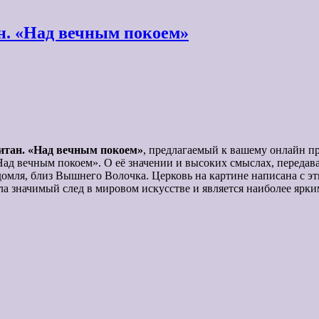
н. «Над вечным покоем»
итан. «Над вечным покоем»
, предлагаемый к вашему онлайн пр
ад вечным покоем». О её значении и высоких смыслах, передав
Удомля, близ Вышнего Волочка. Церковь на картине написана с э
ила значимый след в мировом искусстве и является наиболее яр