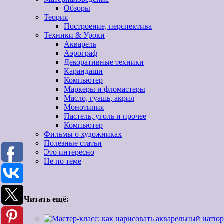
Обзоры
Теория
Построение, перспектива
Техники & Уроки
Акварель
Аэрограф
Декоративные техники
Карандаши
Компьютер
Маркеры и фломастеры
Масло, гуашь, акрил
Монотипия
Пастель, уголь и прочее
Компьютер
Фильмы о художниках
Полезные статьи
Это интересно
Не по теме
Читать ещё: