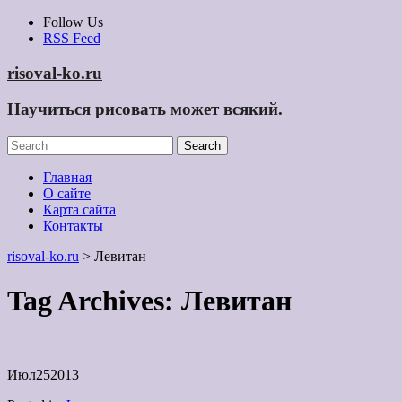
Skip
Follow Us
to
RSS Feed
content
risoval-ko.ru
Научиться рисовать может всякий.
Главная
О сайте
Карта сайта
Контакты
risoval-ko.ru
>
Левитан
Tag Archives:
Левитан
Июл
25
2013