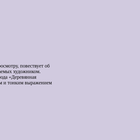
осмотру, повествует об
аемых художником.
тюда «Деревянная
ким и тонким выражением