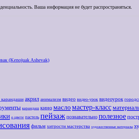
енциальность. Ваша информация не будет распространяться.
ак (Kenojuak Ashevak)
акрил
видео
видеоурок
е карандаши
городс
анимализм
видео-урок
мастер-класс
масло
материал
рументы
кино
карандаш
пейзаж
ики
полезное
пост
познавательно
пастель
о цвете
исования
х
фильм
хитрости мастерства
художественные материалы