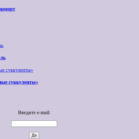
юрморт
иль
ные суккуленты»
Введите e-mail: