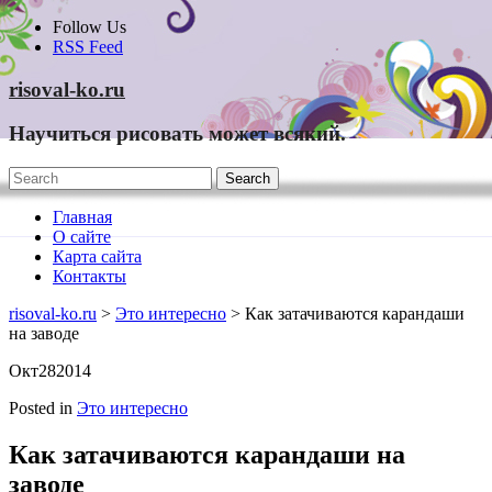
Skip
Follow Us
to
RSS Feed
content
risoval-ko.ru
Научиться рисовать может всякий.
Главная
О сайте
Карта сайта
Контакты
risoval-ko.ru
>
Это интересно
> Как затачиваются карандаши
на заводе
Окт
28
2014
Posted in
Это интересно
Как затачиваются карандаши на
заводе