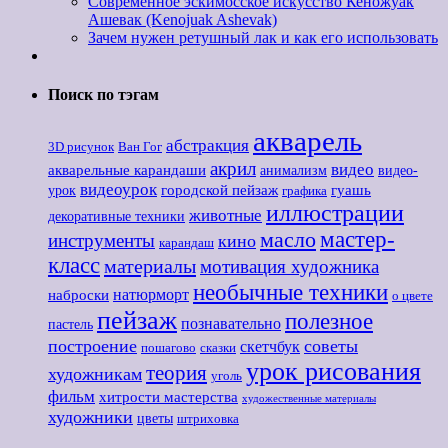
Современное эскимосское искусство Кеножуак
Ашевак (Kenojuak Ashevak)
Зачем нужен ретушный лак и как его использовать
Поиск по тэгам
акварель
абстракция
3D рисунок
Ван Гог
акрил
видео
акварельные карандаши
анимализм
видео-
видеоурок
городской пейзаж
гуашь
урок
графика
иллюстрации
животные
декоративные техники
мастер-
масло
инструменты
кино
карандаш
класс
материалы
мотивация художника
необычные техники
наброски
натюрморт
о цвете
пейзаж
полезное
познавательно
пастель
построение
советы
скетчбук
пошагово
сказки
урок рисования
теория
художникам
уголь
фильм
хитрости мастерства
художественные материалы
художники
цветы
штриховка