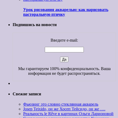
Урок рисования акварелью: как нарисовать
пасторальную птичку
Подпишись на новости
Введите e-mail:
Мы гарантируем 100% конфиденциальность. Ваша
информация не будет распространяться.
Свежие записи
Фьюзинг это словно стеклянная акварель
Josep Teixido, он же Хосеп Тейсидо, он же ….
Реальность le Rêve в картинах Ольги Ларионовой