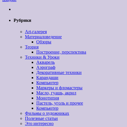
Рубрики
Art-галерея
Материаловедение
Обзоры
Теория
Построение, перспектива
Техники & Уроки
Акварель
Аэрограф
Декоративные техники
Карандаши
Компьютер
Маркеры и фломастеры
Масло, гуашь, акрил
Монотипия
Пастель, уголь и прочее
Компьютер
Фильмы о художниках
Полезные статьи
Это интересно