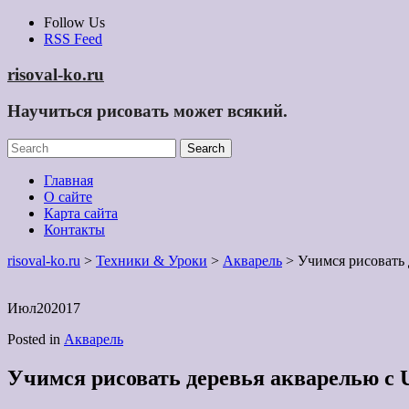
Skip
Follow Us
to
RSS Feed
content
risoval-ko.ru
Научиться рисовать может всякий.
Главная
О сайте
Карта сайта
Контакты
risoval-ko.ru
>
Техники & Уроки
>
Акварель
> Учимся рисовать 
Июл
20
2017
Posted in
Акварель
Учимся рисовать деревья акварелью с 