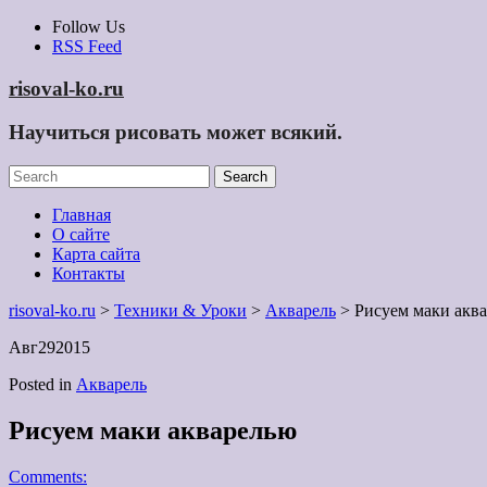
Skip
Follow Us
to
RSS Feed
content
risoval-ko.ru
Научиться рисовать может всякий.
Главная
О сайте
Карта сайта
Контакты
risoval-ko.ru
>
Техники & Уроки
>
Акварель
> Рисуем маки акв
Авг
29
2015
Posted in
Акварель
Рисуем маки акварелью
Comments: