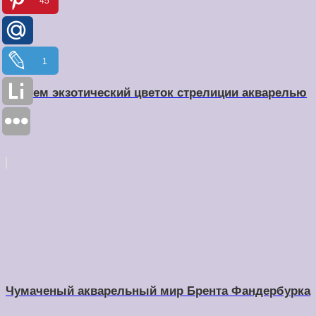
45
1
Рисуем экзотический цветок стрелиции акварелью
Чумаченый акварельный мир Брента Фандербурка